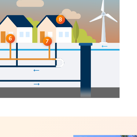
8
6
7