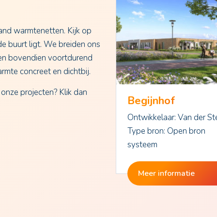
land warmtenetten. Kijk op
de buurt ligt. We breiden ons
ten bovendien voortdurend
armte concreet en dichtbij.
nze projecten? Klik dan
Begijnhof
Ontwikkelaar: Van der S
Type bron: Open bron
systeem
Meer informatie