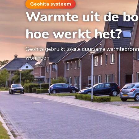
Geohita systeem
Warmte uit de b
hoe werkt het?
Geohita gebruikt lokale duurzame warmtebronn
woningen